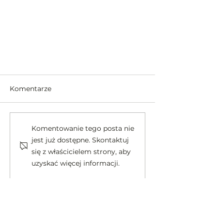
Oświadczenie w sprawie
muralu na szkole przy ulicy
Komentarze
Grottgera 17 w Gdyni.
- Fundacja Akcja Bałtycka nie była
współorganizatorem realizacji
Komentowanie tego posta nie
projektu muralu z budkami
jest już dostępne. Skontaktuj
lęgowymi na ul. Grottgera 17 w
się z właścicielem strony, aby
Gdyni. -...
uzyskać więcej informacji.