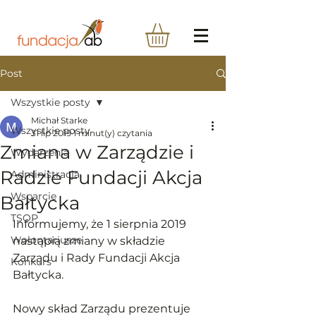
Post
Wszystkie posty
Michał Starke
Wszystkie posty
31 lip 2019
1 minut(y) czytania
Zmiana w Zarządzie i
Wydarzenia
Radzie Fundacji Akcja
Administracja
Wsparcie
Bałtycka
TSOP
Informujemy, że 1 sierpnia 2019 
Wolontariusze
nastąpią zmiany w składzie 
Zarządu i Rady Fundacji Akcja 
Konkurs
Bałtycka.
Nowy skład Zarządu prezentuje 