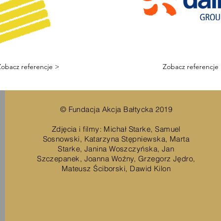
Zobacz referencje >
Zobacz referencje
© Fundacja Akcja Bałtycka 2019
Zdjęcia i filmy: Michał Starke, Samuel
Sosnowski, Katarzyna Stępniewska, Marta
Starke, Janina Woszczyńska, Jan
Szczepanek, Joanna Woźny, Grzegorz Jędro,
Mateusz Ściborski, Dawid Kilon