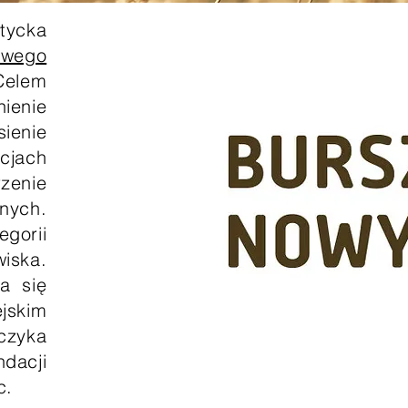
tycka
owego
Celem
ienie
ienie
cjach
zenie
nych.
gorii
wiska.
a się
jskim
czyka
dacji
c.