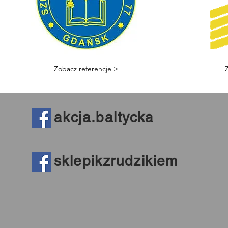
Zobacz referencje >
akcja.baltycka
sklepikzrudzikiem