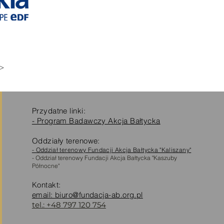
 >
Przydatne linki:
- Program Badawczy Akcja Bałtycka
Oddziały terenowe:
- Oddział terenowy Fundacji Akcja Bałtycka "Kaliszany"
- Oddział terenowy Fundacji Akcja Bałtycka "Kaszuby
Północne"
Kontakt:
email: biuro@fundacja-ab.org.pl
tel.: +48 797 120 754