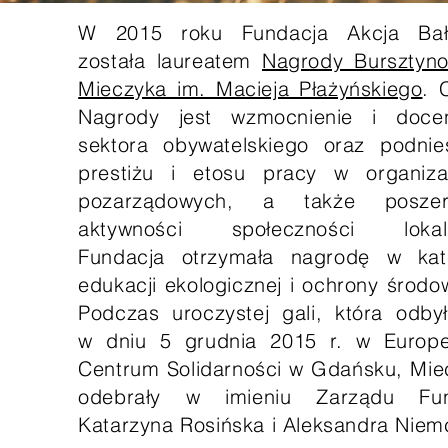
W 2015 roku Fundacja Akcja Bał
została laureatem
Nagrody Bursztyn
Mieczyka im. Macieja Płażyńskiego
. 
Nagrody jest wzmocnienie i docen
sektora obywatelskiego oraz podnies
prestiżu i etosu pracy w organiza
pozarządowych, a także poszer
aktywności społeczności lokal
Fundacja otrzymała nagrodę w kate
edukacji ekologicznej i ochrony środo
Podczas uroczystej gali, która odbył
w dniu 5 grudnia 2015 r. w Europe
Centrum Solidarności w Gdańsku, Mie
odebrały w imieniu Zarządu Fun
Katarzyna Rosińska i Aleksandra Niem