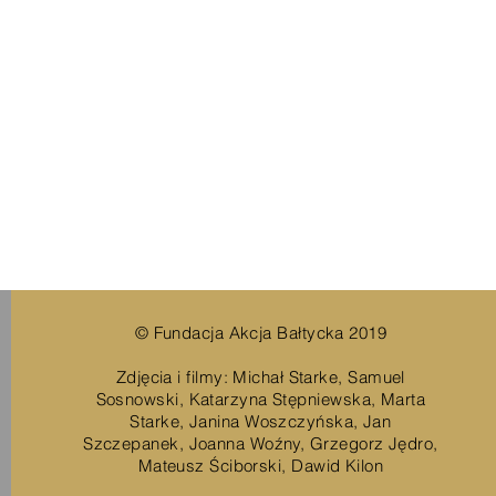
© Fundacja Akcja Bałtycka 2019
Zdjęcia i filmy: Michał Starke, Samuel
Sosnowski, Katarzyna Stępniewska, Marta
Starke, Janina Woszczyńska, Jan
Szczepanek, Joanna Woźny, Grzegorz Jędro,
Mateusz Ściborski, Dawid Kilon