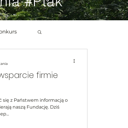
nia #Ptak
onkurs
tania
wsparcie firmie
ć się z Państwem informacją o
ierają naszą Fundację. Dziś
p...