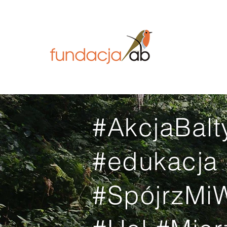
#AkcjaBal
#edukacja
#SpójrzM