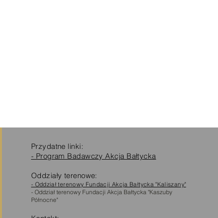
Przydatne linki:
- Program Badawczy Akcja Bałtycka
Oddziały terenowe:
- Oddział terenowy Fundacji Akcja Bałtycka "Kaliszany"
- Oddział terenowy Fundacji Akcja Bałtycka "Kaszuby
Północne"