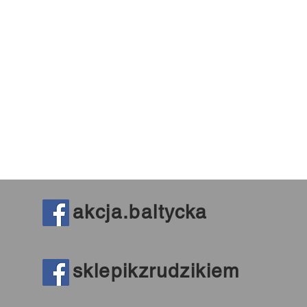
akcja.baltycka
sklepikzrudzikiem