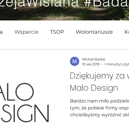
zejaWiślana #Bada
ja
Wsparcie
TSOP
Wolontariusze
K
Michał Starke
10 sie 2019
1 minut(y) czy
Dziękujemy za 
Malo Design
Bardzo nam miło podzieli
tym, że polskie firmy wsp
chcielibyśmy wyróżnić skle