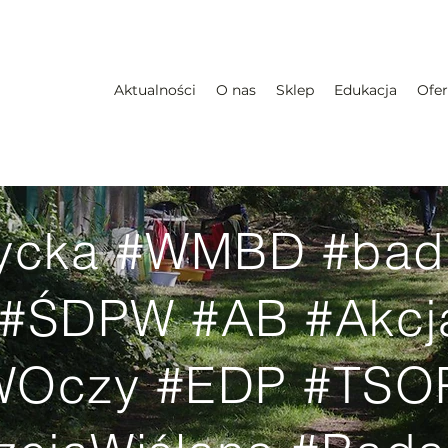
Aktualności
O nas
Sklep
Edukacja
Ofer
tycka #WMBD #bad
 #ŚDPW #AB #Akcj
iWOczy #EDP
#TSO