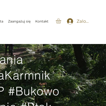
Zaloguj się
ta
Zaangażuj się
Kontakt
ania
aKarmnik
P #Bukowo