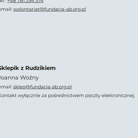
el.:
+48 781 254 374
email:
wolontariat@fundacja-ab.org.pl
Sklepik z Rudzikiem
Joanna Woźny
email:
sklep@fundacja-ab.org.pl
Kontakt wyłącznie za pośrednictwem poczty elektronicznej.