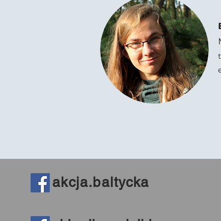
t
akcja.baltycka