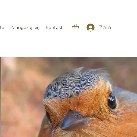
Zaloguj się
ta
Zaangażuj się
Kontakt