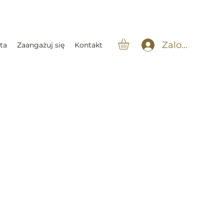
Zaloguj się
ta
Zaangażuj się
Kontakt