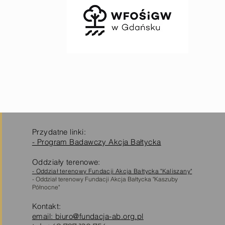
Przydatne linki:
- Program Badawczy Akcja Bałtycka
Oddziały terenowe:
- Oddział terenowy Fundacji Akcja Bałtycka "Kaliszany"
- Oddział terenowy Fundacji Akcja Bałtycka "Kaszuby
Północne"
Kontakt:
email: biuro@fundacja-ab.org.pl