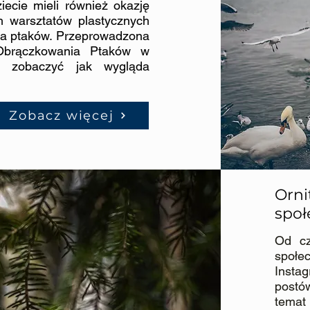
ecie mieli również okazję
 warsztatów plastycznych
la ptaków. Przeprowadzona
 Obrączkowania Ptaków w
ję zobaczyć jak wygląda
Zobacz więcej
Orni
społ
Od cz
społe
Insta
postó
temat