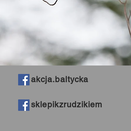
akcja.baltycka
sklepikzrudzikiem