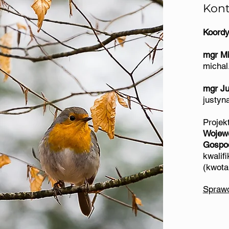
Kont
Koordy
mgr Mi
michal
mgr Ju
justyn
Proje
Wojew
Gospo
kwalif
(kwota
Spraw