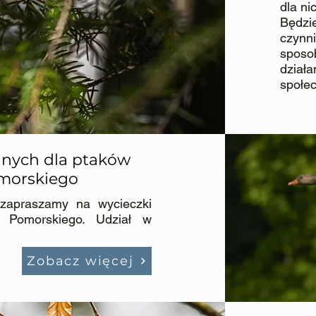
dla n
Będzi
czynn
spos
dzia
społec
nnych dla ptaków
morskiego
 zapraszamy na wycieczki
a Pomorskiego. Udział w
Zobacz więcej