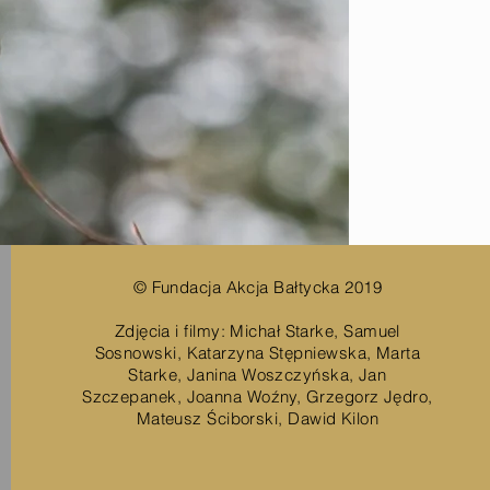
© Fundacja Akcja Bałtycka 2019
Zdjęcia i filmy: Michał Starke, Samuel
Sosnowski, Katarzyna Stępniewska, Marta
Starke, Janina Woszczyńska, Jan
Szczepanek, Joanna Woźny, Grzegorz Jędro,
Mateusz Ściborski, Dawid Kilon