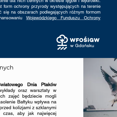
nie dla nich cennych w okresie lęgów i wędrówki.
t form ochrony przyrody występujących na terenie
 się na obszarach podlegających różnym formom
finansowaniu
Wojewódzkiego Funduszu Ochrony
nych
Światowego Dnia Ptaków
ykłady oraz warsztaty w
h zajęć będziecie mogli
asolenie Bałtyku wpływa na
 przed kolizjami z szklanymi
 czas, aby jak najwięcej