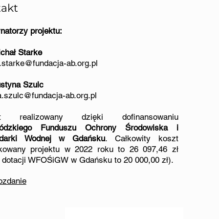
akt
natorzy projektu:
chał Starke
.starke@fundacja-ab.org.pl
styna Szulc
a.szulc@fundacja-ab.org.pl
kt realizowany dzięki dofinansowaniu
ódzkiego Funduszu Ochrony Środowiska
i
darki Wodnej w Gdańsku
. Całkowity koszt
ikowany projektu w 2022
roku
to 26 097,46 zł
 dotacji WFOŚiGW w Gdańsku to 20 000,00 zł).
ozdanie